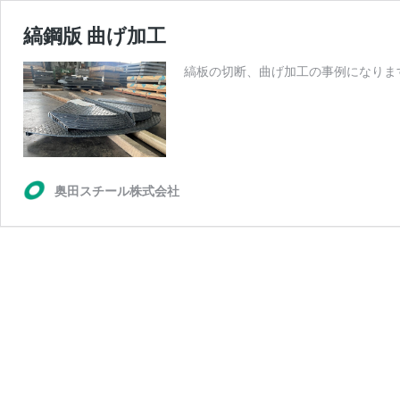
縞鋼版 曲げ加工
縞板の切断、曲げ加工の事例になりま
奥田スチール株式会社