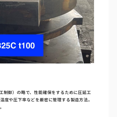
熱加工制御）の略で、性能確保をするために圧延工
の温度や圧下率などを厳密に管理する製造方法。
。