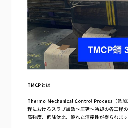
TMCPとは
T
hermo
M
echanical
C
ontrol
P
rocess（
程におけるスラブ加熱〜圧延〜冷却の各工程
高強度、低降伏比、優れた溶接性が得られます